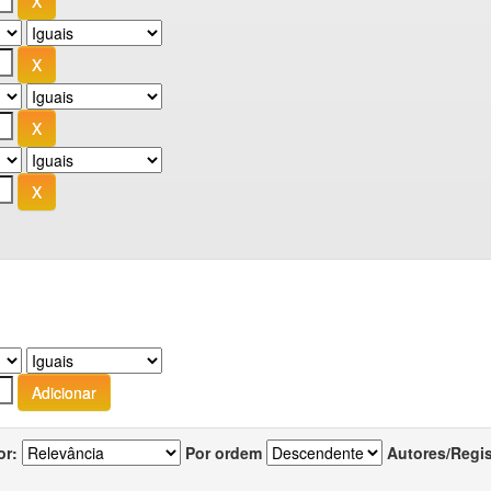
or:
Por ordem
Autores/Regi