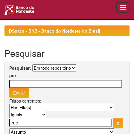
Skip
navigation
DSpace - BNB - Banco do Nordeste do Brasil
Pesquisar
Pesquisar:
por
Filtros correntes: