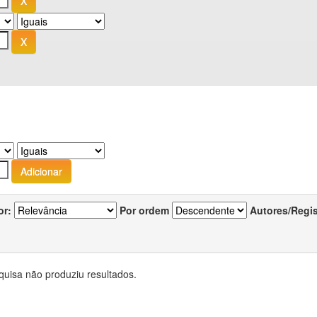
or:
Por ordem
Autores/Regi
quisa não produziu resultados.