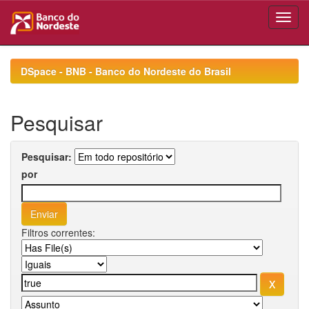
Skip
navigation
DSpace - BNB - Banco do Nordeste do Brasil
Pesquisar
Pesquisar:
por
Filtros correntes: