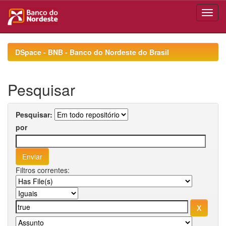
Skip
navigation
DSpace - BNB - Banco do Nordeste do Brasil
Pesquisar
Pesquisar:
por
Filtros correntes: