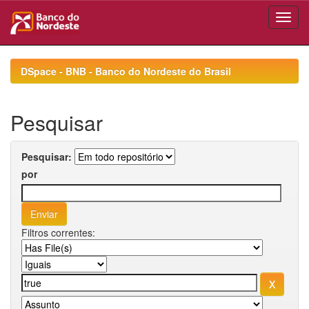
Skip
navigation
DSpace - BNB - Banco do Nordeste do Brasil
Pesquisar
Pesquisar:
por
Filtros correntes: