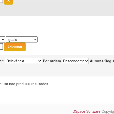
or:
Por ordem
Autores/Regi
quisa não produziu resultados.
DSpace Software
Copyrig