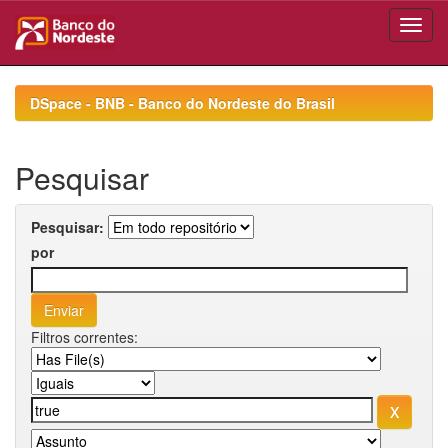
Skip
navigation
DSpace - BNB - Banco do Nordeste do Brasil
Pesquisar
Pesquisar:
por
Filtros correntes: