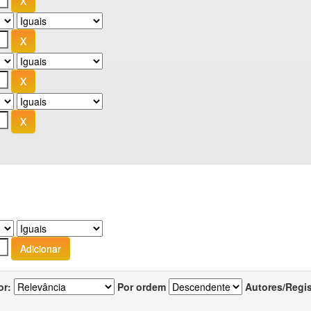
or:
Por ordem
Autores/Regi