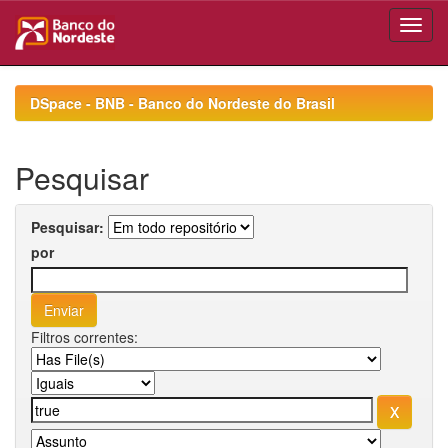
Skip
navigation
DSpace - BNB - Banco do Nordeste do Brasil
Pesquisar
Pesquisar:
por
Filtros correntes: