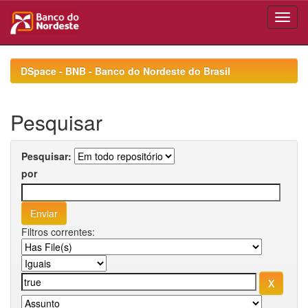
Skip
navigation
DSpace - BNB - Banco do Nordeste do Brasil
Pesquisar
Pesquisar:
por
Filtros correntes: