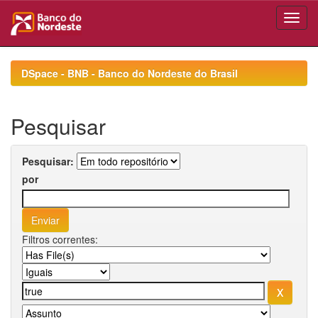
Skip
navigation
DSpace - BNB - Banco do Nordeste do Brasil
Pesquisar
Pesquisar:
por
Filtros correntes: