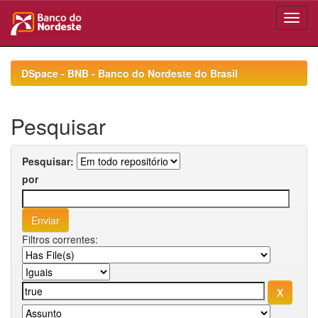
Skip
navigation
DSpace - BNB - Banco do Nordeste do Brasil
Pesquisar
Pesquisar:
por
Filtros correntes: