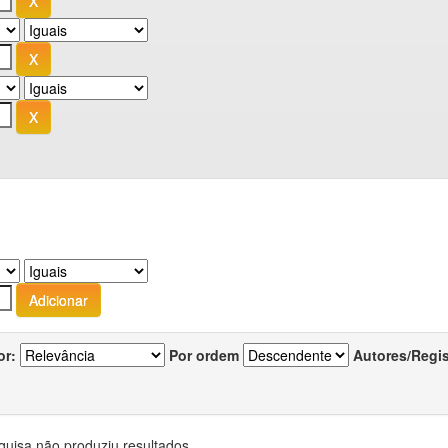
or:
Por ordem
Autores/Regi
quisa não produziu resultados.