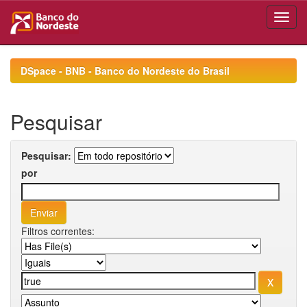
Skip
navigation
DSpace - BNB - Banco do Nordeste do Brasil
Pesquisar
Pesquisar:
por
Filtros correntes: