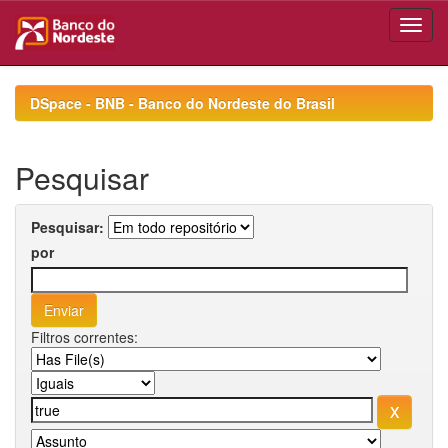
Skip
navigation
DSpace - BNB - Banco do Nordeste do Brasil
Pesquisar
Pesquisar:
por
Filtros correntes: