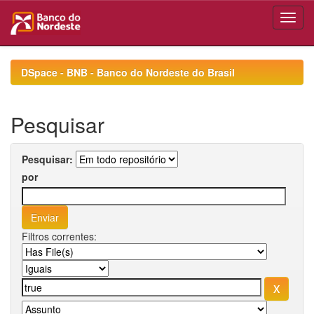
Skip
navigation
DSpace - BNB - Banco do Nordeste do Brasil
Pesquisar
Pesquisar:
por
Filtros correntes: