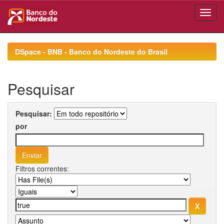
Skip
navigation
DSpace - BNB - Banco do Nordeste do Brasil
Pesquisar
Pesquisar:
por
Filtros correntes: