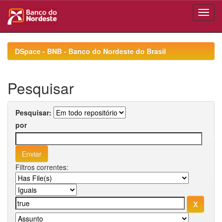
Skip
navigation
DSpace - BNB - Banco do Nordeste do Brasil
Pesquisar
Pesquisar:
por
Filtros correntes: