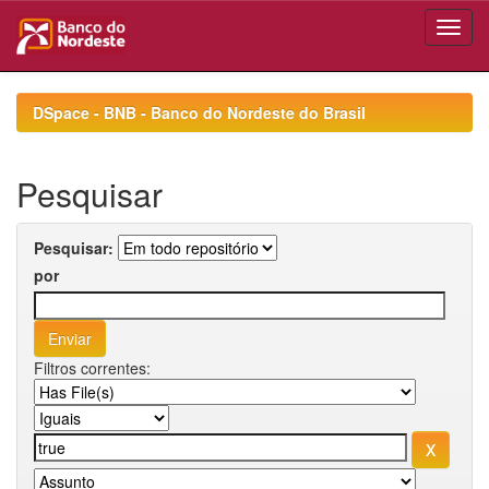
Skip
navigation
DSpace - BNB - Banco do Nordeste do Brasil
Pesquisar
Pesquisar:
por
Filtros correntes: