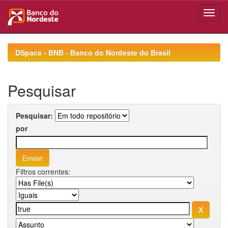
Skip
navigation
DSpace - BNB - Banco do Nordeste do Brasil
Pesquisar
Pesquisar:
por
Filtros correntes: