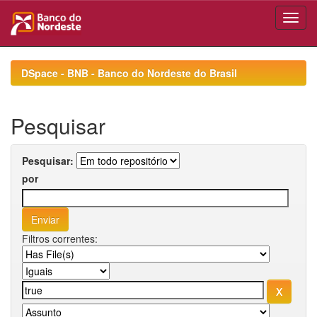
Skip
navigation
DSpace - BNB - Banco do Nordeste do Brasil
Pesquisar
Pesquisar:
por
Filtros correntes: