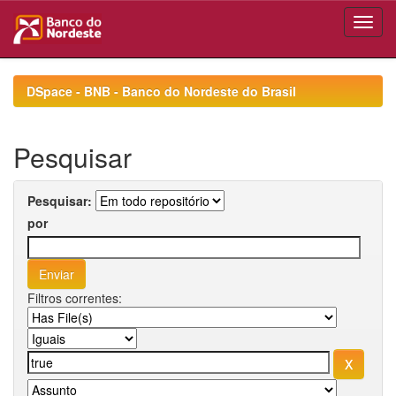
Skip
navigation
DSpace - BNB - Banco do Nordeste do Brasil
Pesquisar
Pesquisar:
por
Filtros correntes: