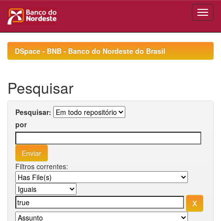
Skip
navigation
DSpace - BNB - Banco do Nordeste do Brasil
Pesquisar
Pesquisar:
por
Filtros correntes: