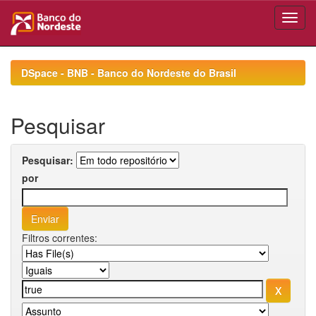
Skip
navigation
DSpace - BNB - Banco do Nordeste do Brasil
Pesquisar
Pesquisar:
por
Filtros correntes: