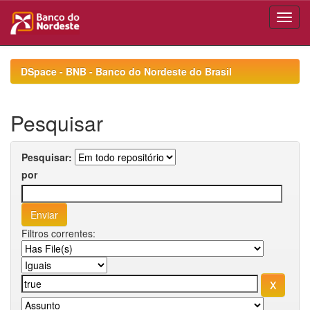
Skip
navigation
DSpace - BNB - Banco do Nordeste do Brasil
Pesquisar
Pesquisar:
por
Filtros correntes: