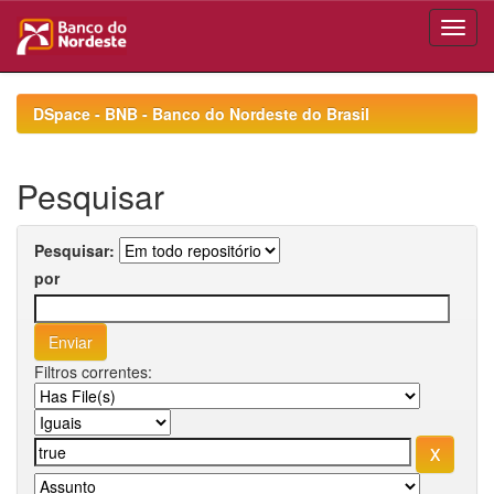
Skip
navigation
DSpace - BNB - Banco do Nordeste do Brasil
Pesquisar
Pesquisar:
por
Filtros correntes: