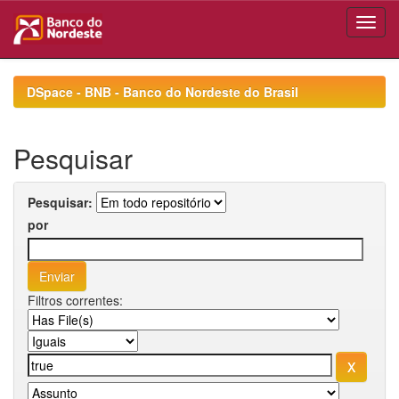
Skip
navigation
DSpace - BNB - Banco do Nordeste do Brasil
Pesquisar
Pesquisar:
por
Filtros correntes: