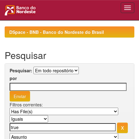
Skip
navigation
DSpace - BNB - Banco do Nordeste do Brasil
Pesquisar
Pesquisar:
por
Filtros correntes: