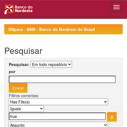
Skip
navigation
DSpace - BNB - Banco do Nordeste do Brasil
Pesquisar
Pesquisar:
por
Filtros correntes: