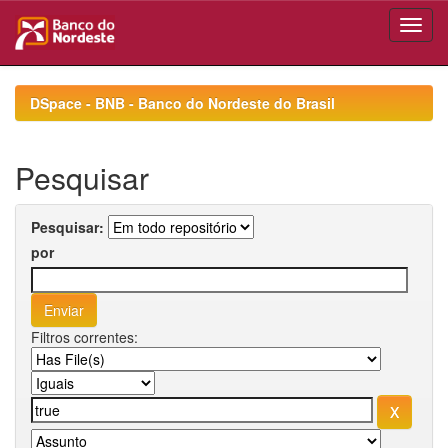
Skip
navigation
DSpace - BNB - Banco do Nordeste do Brasil
Pesquisar
Pesquisar:
por
Filtros correntes: