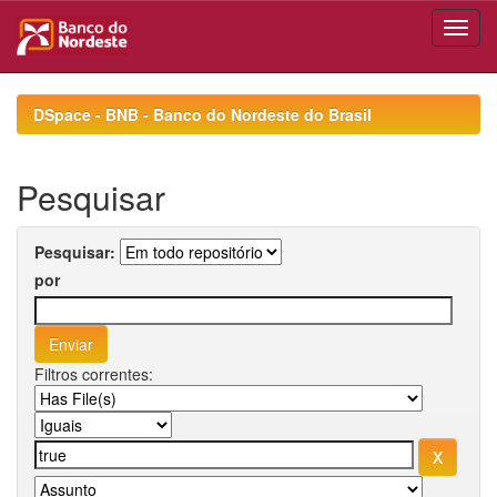
Skip
navigation
DSpace - BNB - Banco do Nordeste do Brasil
Pesquisar
Pesquisar:
por
Filtros correntes: