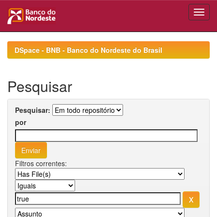
Skip
navigation
DSpace - BNB - Banco do Nordeste do Brasil
Pesquisar
Pesquisar:
por
Filtros correntes: