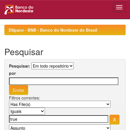
Skip
navigation
DSpace - BNB - Banco do Nordeste do Brasil
Pesquisar
Pesquisar:
por
Filtros correntes: