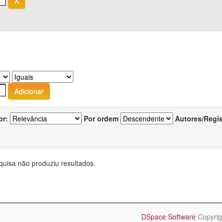
or:
Por ordem
Autores/Regi
quisa não produziu resultados.
DSpace Software
Copyrig