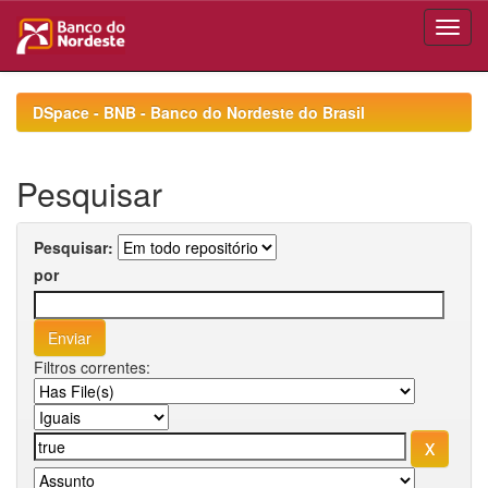
Skip
navigation
DSpace - BNB - Banco do Nordeste do Brasil
Pesquisar
Pesquisar:
por
Filtros correntes: