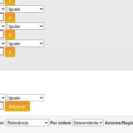
or:
Por ordem
Autores/Regi