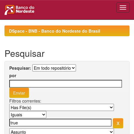
Skip
navigation
DSpace - BNB - Banco do Nordeste do Brasil
Pesquisar
Pesquisar:
por
Filtros correntes: