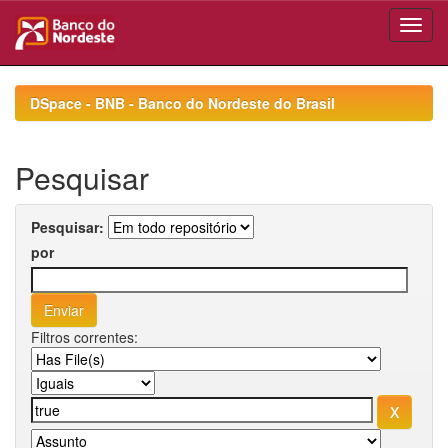
Skip
navigation
DSpace - BNB - Banco do Nordeste do Brasil
Pesquisar
Pesquisar:
por
Filtros correntes: