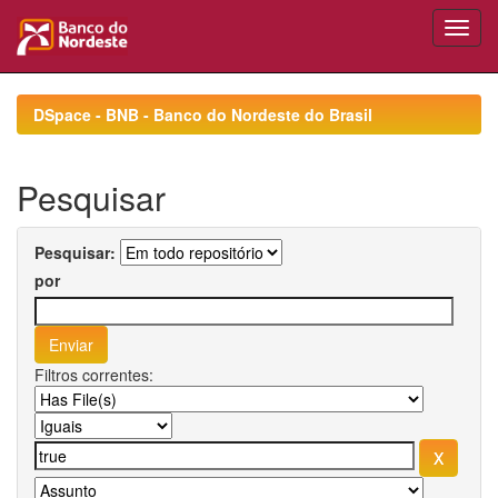
Skip
navigation
DSpace - BNB - Banco do Nordeste do Brasil
Pesquisar
Pesquisar:
por
Filtros correntes: