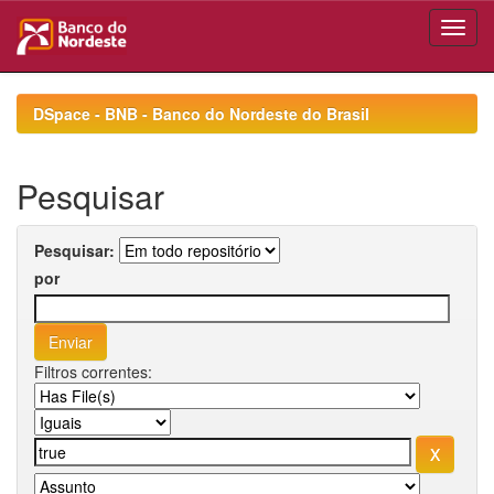
Skip
navigation
DSpace - BNB - Banco do Nordeste do Brasil
Pesquisar
Pesquisar:
por
Filtros correntes: