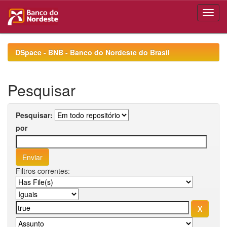
Skip
navigation
DSpace - BNB - Banco do Nordeste do Brasil
Pesquisar
Pesquisar:
por
Filtros correntes: