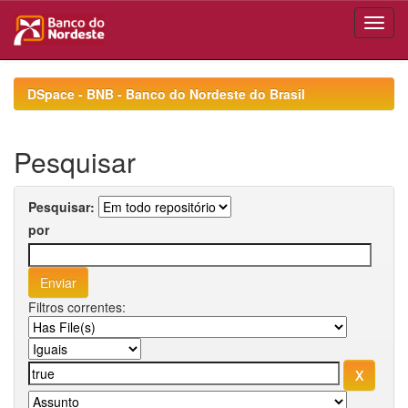
Skip
navigation
DSpace - BNB - Banco do Nordeste do Brasil
Pesquisar
Pesquisar:
por
Filtros correntes: