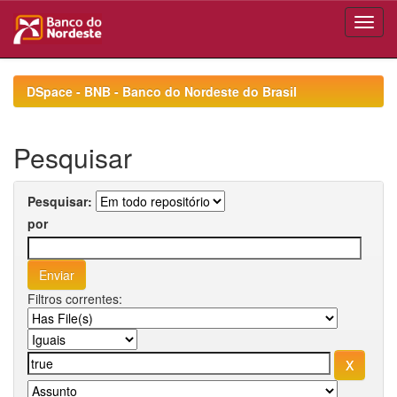
Skip
navigation
DSpace - BNB - Banco do Nordeste do Brasil
Pesquisar
Pesquisar:
por
Filtros correntes: