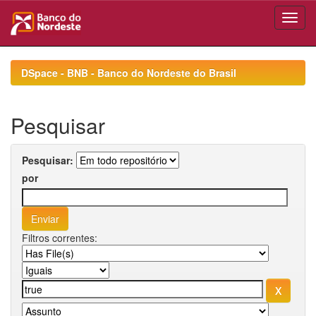
Skip
navigation
DSpace - BNB - Banco do Nordeste do Brasil
Pesquisar
Pesquisar:
por
Filtros correntes: