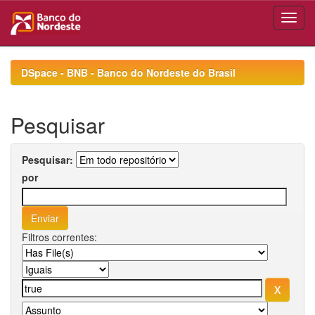
Skip
navigation
DSpace - BNB - Banco do Nordeste do Brasil
Pesquisar
Pesquisar:
por
Filtros correntes: