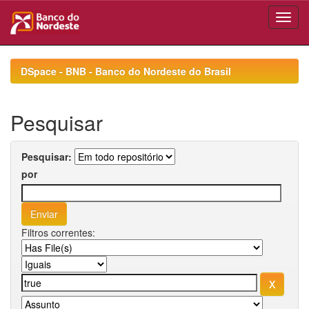
Skip
navigation
DSpace - BNB - Banco do Nordeste do Brasil
Pesquisar
Pesquisar:
por
Filtros correntes: