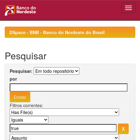
Skip
navigation
DSpace - BNB - Banco do Nordeste do Brasil
Pesquisar
Pesquisar:
por
Filtros correntes: