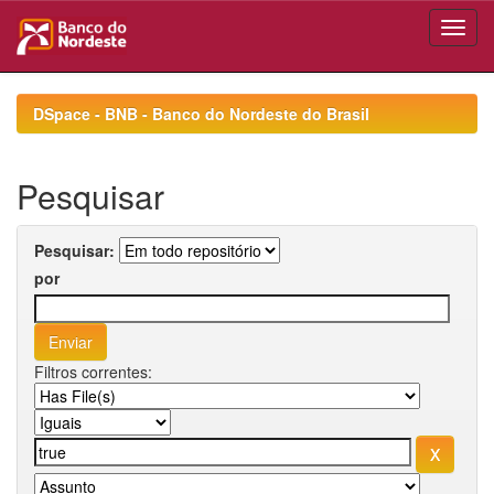
Skip
navigation
DSpace - BNB - Banco do Nordeste do Brasil
Pesquisar
Pesquisar:
por
Filtros correntes: