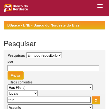
Skip
navigation
DSpace - BNB - Banco do Nordeste do Brasil
Pesquisar
Pesquisar:
por
Filtros correntes: